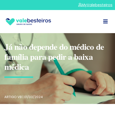
MyValebesteiros
Já não depende do médico de
família para pedir a baixa
médica
ARTIGO VB |
01/03/2024