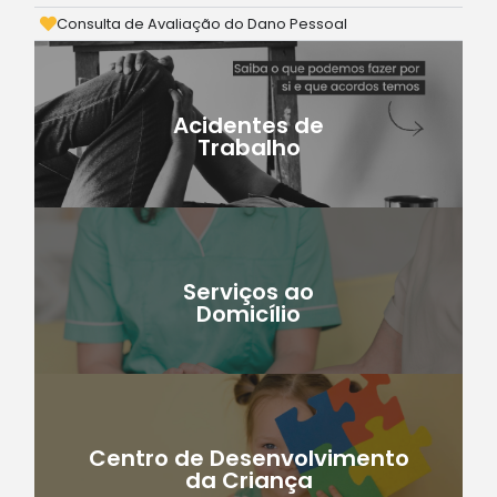
Consulta de Avaliação do Dano Pessoal
Acidentes de
SAIBA MAIS >
Trabalho
Serviços ao
SAIBA MAIS >
Domicílio
Centro de Desenvolvimento
SAIBA MAIS >
da Criança