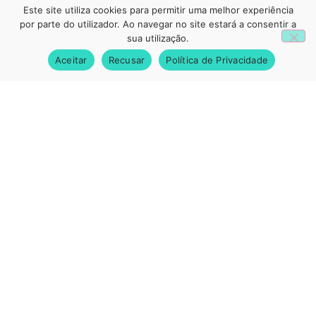
Este site utiliza cookies para permitir uma melhor experiência
1
por parte do utilizador. Ao navegar no site estará a consentir a
sua utilização.
Aceitar
Recusar
Política de Privacidade
Consulta de Acidente de Trabalho
Fisioterapia
Avaliação do Dano da Pessoa
FALE CONNOSCO
Serviços ao Domicílio
Enfermagem