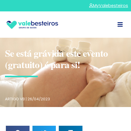
MyValebesteiros
Se está grávida este evento
(gratuito) é para si!
ARTIGO VB |
26/04/2023