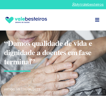
MyValebesteiros
“Damos qualidade de vida e
dignidade a doentes em fase
terminal”
ARTIGO VB |
28/06/2023