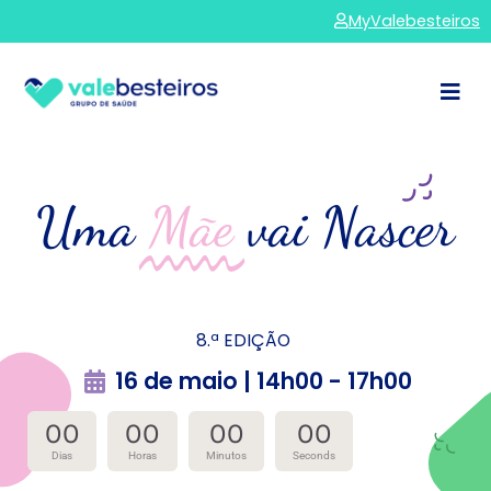
MyValebesteiros
Uma
Mãe
vai Nascer
8.ª EDIÇÃO
16 de maio | 14h00 - 17h00
00
00
00
00
Dias
Horas
Minutos
Seconds