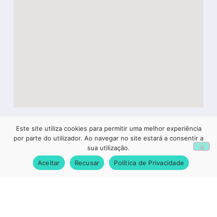
Este site utiliza cookies para permitir uma melhor experiência
1
por parte do utilizador. Ao navegar no site estará a consentir a
Newsletter
sua utilização.
Se quer receber informação regular da Valebesteiros,
Aceitar
Recusar
Política de Privacidade
deixe-nos o seu email.
SUBSCREVER