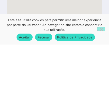
Este site utiliza cookies para permitir uma melhor experiência
1
por parte do utilizador. Ao navegar no site estará a consentir a
sua utilização.
Aceitar
Recusar
Política de Privacidade
Newsletter
Se quer receber informação regular da Valebesteiros,
deixe-nos o seu email.
SUBSCREVER