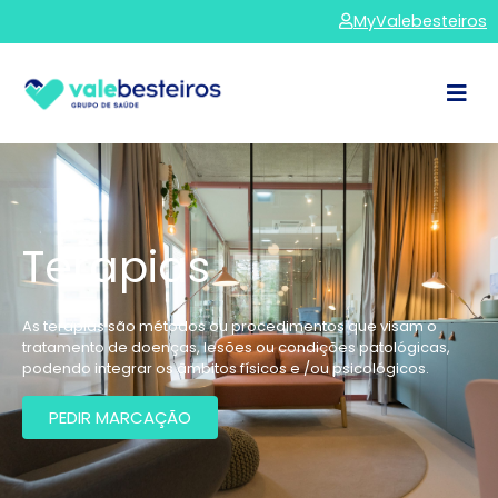
MyValebesteiros
Terapias
As terapias são métodos ou procedimentos que visam o
tratamento de doenças, lesões ou condições patológicas,
podendo integrar os âmbitos físicos e /ou psicológicos.
PEDIR MARCAÇÃO