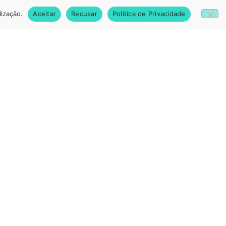
lização.
Aceitar
Recusar
Política de Privacidade
u email.