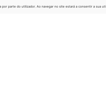
a por parte do utilizador. Ao navegar no site estará a consentir a sua uti
Newsletter
 receber informação regular da Valebesteiros, deixe-nos o se
SUBSCREVER