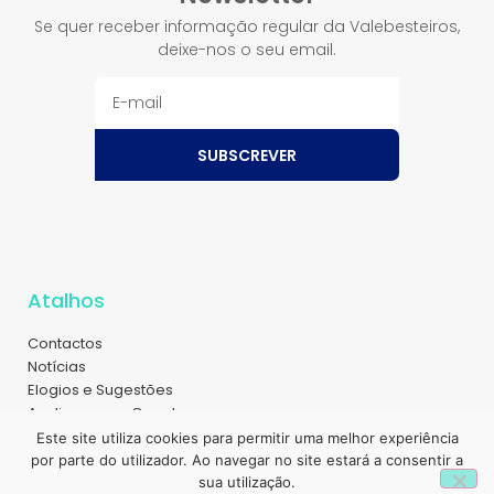
Se quer receber informação regular da Valebesteiros,
deixe-nos o seu email.
SUBSCREVER
Atalhos
Contactos
Notícias
Elogios e Sugestões
Avalie-nos no Google
Sobre nós
Este site utiliza cookies para permitir uma melhor experiência
Magazine
por parte do utilizador. Ao navegar no site estará a consentir a
1
Recrutamento
sua utilização.