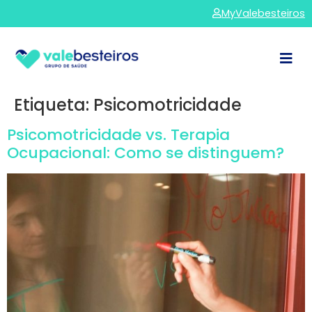
MyValebesteiros
Etiqueta:
Psicomotricidade
Psicomotricidade vs. Terapia
Ocupacional: Como se distinguem?