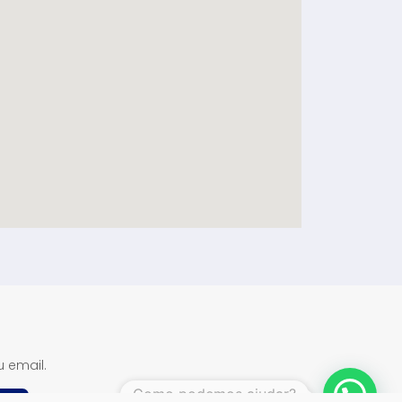
u email.
1