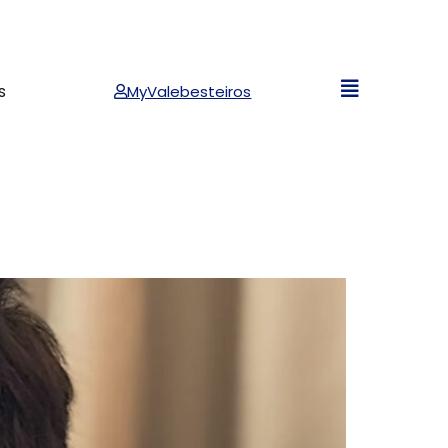
s
MyValebesteiros