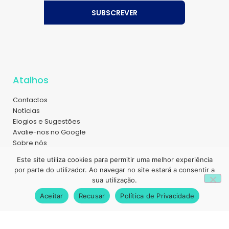
SUBSCREVER
Atalhos
Contactos
Notícias
Elogios e Sugestões
Avalie-nos no Google
Sobre nós
Magazine
Este site utiliza cookies para permitir uma melhor experiência
Recrutamento
1
por parte do utilizador. Ao navegar no site estará a consentir a
Política de Privacidade
sua utilização.
Livro de Reclamações
Aceitar
Recusar
Política de Privacidade
Unidades