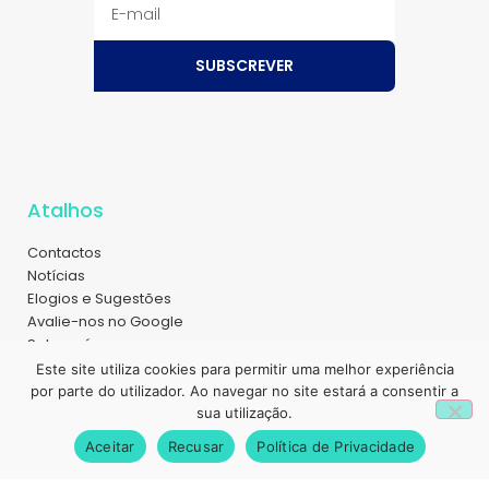
SUBSCREVER
Atalhos
Contactos
Notícias
Elogios e Sugestões
Avalie-nos no Google
Sobre nós
Magazine
Este site utiliza cookies para permitir uma melhor experiência
Recrutamento
1
por parte do utilizador. Ao navegar no site estará a consentir a
Política de Privacidade
sua utilização.
Livro de Reclamações
Aceitar
Recusar
Política de Privacidade