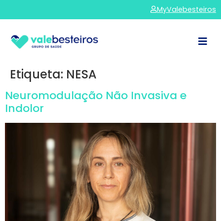
MyValebesteiros
Etiqueta:
NESA
Neuromodulação Não Invasiva e
Indolor