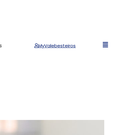
s
MyValebesteiros