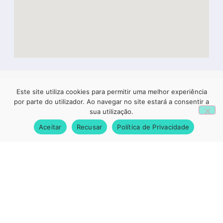
Este site utiliza cookies para permitir uma melhor experiência
Newsletter
por parte do utilizador. Ao navegar no site estará a consentir a
1
Se quer receber informação regular da Valebesteiros,
sua utilização.
deixe-nos o seu email.
Aceitar
Recusar
Política de Privacidade
SUBSCREVER