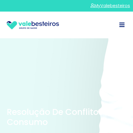
MyValebesteiros
Resolução De Conflitos De
Consumo