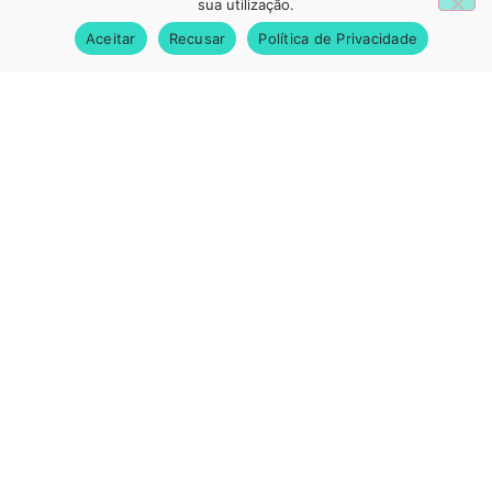
sua utilização.
Aceitar
Recusar
Política de Privacidade
Newsletter
Se quer receber informação regular da Valebesteiros,
deixe-nos o seu email.