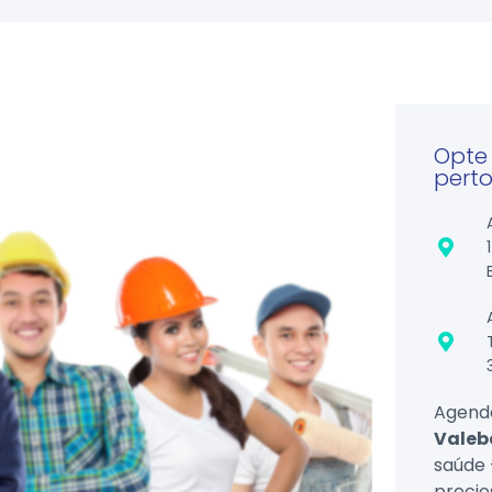
Opte 
perto
Agende
Valeb
saúde 
precio