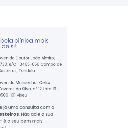
pela clínica mais
 de si!
Avenida Doutor João Almiro,
1733, R/C | 3465-056 Campo de
Besteiros, Tondela
Avenida Monsenhor Celso
Tavares da Silva, nº 12 Lote 19 |
3500-101 Viseu
 já uma consulta com a
esteiros
. Não adie a sua
– é o seu bem mais
so!