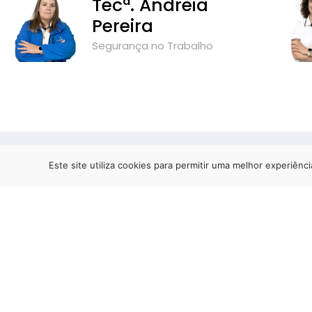
Tecª. Andreia
Pereira
Segurança no Trabalho
Este site utiliza cookies para permitir uma melhor experiênci
Estamos
aqui
!
Seg - Sex: 8h - 13h | 14h - 19h
Sáb e Dom: Encerrado
Rua Conselheiro Sousa Macedo,
n.º 171, lote 1, 3510-049 Viseu