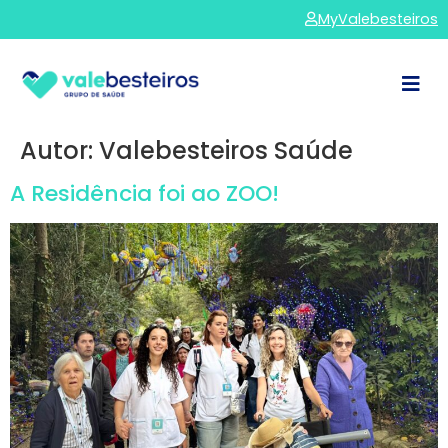
MyValebesteiros
Autor:
Valebesteiros Saúde
A Residência foi ao ZOO!